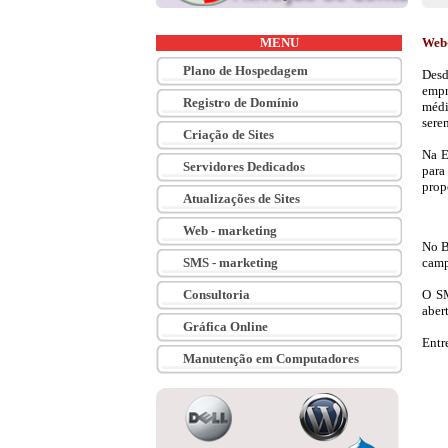
Web
Desd
empr
médi
sere
Na E
para
prop
No B
camp
O SM
aber
Entr